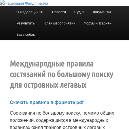
Перейти
к
Главное
О Федерации ФТ
Новости
Судьи
Документы
основному
меню
содержимому
Результаты
План мероприятий
Форум «Псарня»
Федерация Филд Трайла
База собак
Международные правила
состязаний по большому поиску
для островных легавых
Скачать правила в формате pdf
Состязания по большому поиску, помимо общих
положений, содержащихся в международных
правилах филд трайлов островных легавых