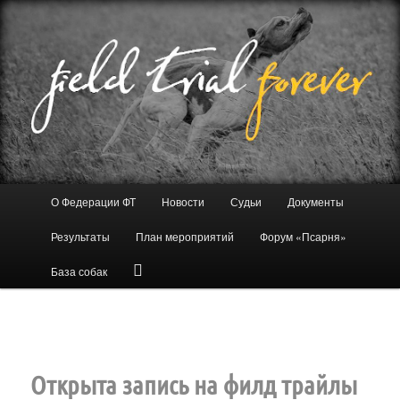
Перейти
к
основному
содержимому
Федерация Филд Трайла
Главное
О Федерации ФТ
Новости
Судьи
Документы
меню
Результаты
План мероприятий
Форум «Псарня»
База собак
Навигация
←
Предыдущая
Следующая
→
по
записям
Открыта запись на филд трайлы