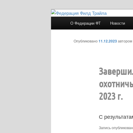
Перейти
к
Главное
О Федерации ФТ
Новости
основному
меню
Федерация Филд
содержимому
Опубликовано
11.12.2023
автором
Завершил
охотничь
2023 г.
С результата
Запись опубликова