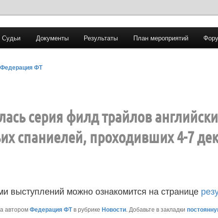
Судьи
Документы
Результаты
План мероприятий
Фору
 Трайла
Федерация ФТ
ась серия филд трайлов английски
их спаниелей, проходивших 4-7 де
ми выступлений можно ознакомится на странице
рез
на автором
Федерация ФТ
в рубрике
Новости
. Добавьте в закладки
постоянну