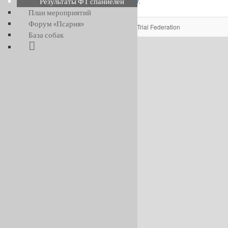
Результаты ФТ спаниелей
Добавьте в закладки
постоянную ссылку
.
План мероприятий
Форум «Псарня»
Федерация Филд Трайла/Field Trial Federation
База собак