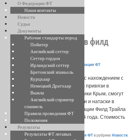
Перейти
О Федерации ФТ
к
Наши контакты
основному
Новости
Навигация
←
Предыдущая
Следующая
→
содержимому
Судьи
Федерация Филд Трайла
по
Документы
записям
Рабочие стандарты пород
Внимание участников филд
Пойнтер
трайлов!
Английский сеттер
Сеттер гордон
Опубликовано
03.04.2024
автором
Федерация ФТ
Ирландский сеттер
Бретонский эпаньоль
У кого не урегулирован вопрос с нахождением с
Курцхаар
собаками охотничьих пород без привязи в
Немецкий Дратхаар
Черноморском районе Республики Крым, смогут
Выжла
Английский спрингер
получить путевку в зоны нагонки и натаски в
спаниель
оргкомитете состязаний Федерации Филд Трайла
Правила проведения ФТ
начиная с 10.00, 07 апреля 2024 года. Стоимость
Положения
услуги – 1000 рублей/день.
Результаты
Результаты ФТ легавых
Запись опубликована автором
Федерация ФТ
в рубрике
Новости
.