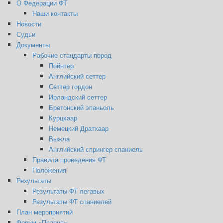
О Федерации ФТ
Наши контакты
Новости
Судьи
Документы
Рабочие стандарты пород
Пойнтер
Английский сеттер
Сеттер гордон
Ирландский сеттер
Бретонский эпаньоль
Курцхаар
Немецкий Дратхаар
Выжла
Английский спрингер спаниель
Правила проведения ФТ
Положения
Результаты
Результаты ФТ легавых
Результаты ФТ спаниелей
План мероприятий
Форум «Псарня»