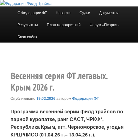
Перейти
к
Главное
О Федерации ФТ
Новости
Судьи
Документы
основному
меню
содержимому
Результаты
План мероприятий
Форум «Псарня»
Федерация Филд Трайла
База собак
Навигация
←
Предыдущая
Следующая
→
по
записям
Весенняя серия ФТ легавых.
Крым 2026 г.
Опубликовано
19.02.2026
автором
Федерация ФТ
Программа весенней серии филд трайлов по
парной куропатке, ранг САСТ, ЧРКФ*,
Республика Крым, пгт. Черноморское, угодья
КРЦРЛИСО (01.04.26 г.– 13.04.26 г.).