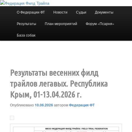
Перейти
к
Главное
О Федерации ФТ
Новости
Судьи
Документы
основному
меню
содержимому
Результаты
План мероприятий
Форум «Псарня»
Федерация Филд Трайла
База собак
Навигация
←
Предыдущая
Следующая
→
по
записям
Результаты весенних филд
трайлов легавых. Республика
Крым, 01-13.04.2026 г.
Опубликовано
10.06.2026
автором
Федерация ФТ