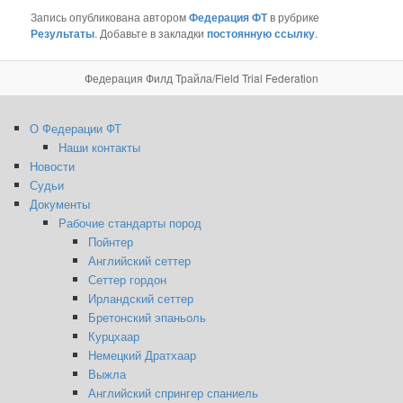
Запись опубликована автором
Федерация ФТ
в рубрике
Результаты
. Добавьте в закладки
постоянную ссылку
.
Федерация Филд Трайла/Field Trial Federation
О Федерации ФТ
Наши контакты
Новости
Судьи
Документы
Рабочие стандарты пород
Пойнтер
Английский сеттер
Сеттер гордон
Ирландский сеттер
Бретонский эпаньоль
Курцхаар
Немецкий Дратхаар
Выжла
Английский спрингер спаниель