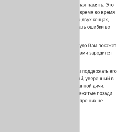
У пойнтера, как правило, отличная память. Это
способность может сэкономить время во время
обучения собаки, но это палка о двух концах,
поэтому лучше избегать допускать ошибки во
время дрессировки.
Таким образом, это охотничье чудо Вам покажет
весь свой потенциал и между Вами зародится
уникальное взаимопонимание.
Взгляд, незаметный жест, чтобы поддержать его
инициативу и вот он ободренный, уверенный в
себе, снова в поиске такой желанной дичи.
Исключительные моменты, пережитые позади
этих машин охоты.. Вы никогда про них не
забудете…
Пойнтер на состязаниях