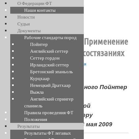
Перейти
О Федерации ФТ
к
Наши контакты
основному
Новости
Навигация
←
Предыдущая
Следующая
→
содержимому
Судьи
Федерация Филд Трайла
по
Документы
записям
Рабочие стандарты пород
Жан Клод Дарригад: Применение
Пойнтер
пойнтера на охоте и состязаниях
Английский сеттер
Сеттер гордон
Опубликовано
13.07.2019
автором
Псарня
Ирландский сеттер
Бретонский эпаньоль
Жан Клод Дарригад
Курцхаар
Немецкий Дратхаар
Президент Международного Пойнтер
Выжла
Клуба
Английский спрингер
Доклад на международной
спаниель
Правила проведения ФТ
конференции по Пойнтеру
Положения
Алессандрия (Италия) 3 мая 2009
Результаты
Результаты ФТ легавых