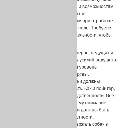
состязания по своей сложности и возможностям
отбора. Я высоко оценил в Польше
необходимость властной потяжки при отработке
стаи куропаток в картофельном поле. Требуется
сочетание спокойствия и решительности, чтобы
сделать стойку.
Эта дисциплина собирает пойнтеров, ведущих и
судей с характером. Зная сумму усилий ведущего,
чтобы привести собаку на такой уровень
совершенства, финансовые жертвы,
принесенные владельцами, судьи должны
осознавать свою ответственность. Как и пойнтер,
большой поиск не терпит посредственности. Все
происходит очень быстро, поэтому внимание
должно быть постоянным. Судьи должны быть
правильно расположены на местности,
предвидеть события и всегда держать собак в