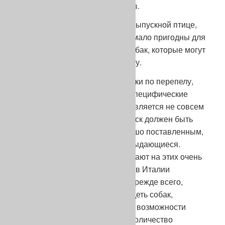
охотничьих качеств их потомков.
Я не говорю о состязаниях по выпускной птице,
так как, по моему мнению, они мало пригодны для
селекции и выявляют только собак, которые могут
воспринимать жесткую дрессуру.
Я поставил бы отдельно классики по перепелу,
которые представляют собой специфические
состязания по птице, которая является не совсем
дикой. На этих состязаниях поиск должен быть
абсолютно правильным и хорошо поставленным,
а стилевые характеристики – выдающиеся.
Выдающиеся трайлеры выступают на этих очень
распространенных в основном в Италии
состязаниях. Они популярны, прежде всего,
потому, что публика может увидеть собак,
которыми она обычно не имеет возможности
любоваться, так как основное количество