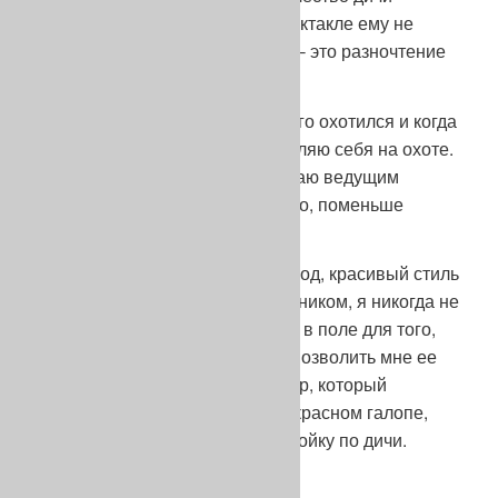
минимально. Ничего в этом спектакле ему не
напоминает охоту. Я скажу так – это разночтение
вызывает беспокойство.
Прежде чем стать судьей я много охотился и когда
я сужу состязания, то представляю себя на охоте.
Это объясняет то, что я часто даю ведущим
советы охотника: идти медленно, поменьше
пользоваться свистком.
Безусловно, я ценю красивый ход, красивый стиль
галопа и стойки, но будучи охотником, я никогда не
забываю, что собака находится в поле для того,
чтобы найти для меня птицу и позволить мне ее
добыть. Зачем охотнику пойнтер, который
пожирает пространство на прекрасном галопе,
если он не способен сделать стойку по дичи.
Незачем.