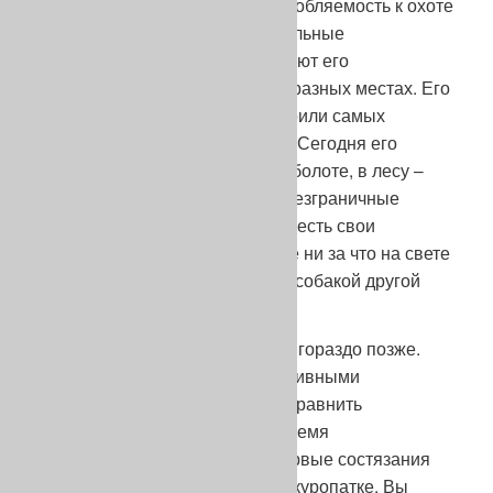
Пойнтер доказал свою приспособляемость к охоте
во всех угодьях. Его исключительные
атлетические свойства позволяют его
использовать в самых разнообразных местах. Его
стиль и рабочие качества покорили самых
взыскательных пользователей. Сегодня его
используют в поле, в горах, на болоте, в лесу –
везде он демонстрирует свои безграничные
возможности и таланты. У него есть свои
страстные поклонники, которые ни за что на свете
не согласятся пойти на охоту с собакой другой
породы.
Состязания стали проводиться гораздо позже.
Они были инициированы спортивными
владельцами, которые хотели сравнить
принадлежащих им собак во время
представления их егерями. Первые состязания
были организованы весной по куропатке. Вы