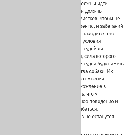
поле своего зрения. Ведущие должны идти
спокойным шагом бок о бок. Они должны
воздерживаться от излишних свистков, чтобы не
помешать работе собаки конкурента , и забеганий
наперед, чтобы посмотреть, где находится его
собака. Когда все необходимые условия
соблюдены, людей, ведущих ли, судей ли,
объединяет ожидание действия, сила которого
заставит их трепетать. При этом судьи будут иметь
возможность оценить достоинства собаки. Их
мнение иногда будет отличным от мнения
ведущего – есть некоторое расхождение в
восприятии, но я должен сказать, что у
большинства ведущих спортивное поведение и
хотя человеку свойственно ошибаться,
достоинства хороших пойнтеров не останутся
незамеченными.
Я должен отдать дань уважения моим учителям, в