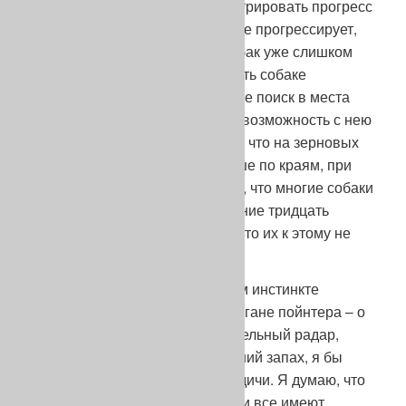
встреч с дичью должна демонстрировать прогресс
от выхода к выходу. Если она не прогрессирует,
то она не умная… И глупых собак уже слишком
много.. Охотник должен помогать собаке
приобретать опыт, направляя ее поиск в места
богатые дичью, где у нее будет возможность с нею
встретиться. Так, мы все знаем, что на зерновых
полях плотность куропатки выше по краям, при
этом на состязаниях я замечаю, что многие собаки
не идут обыскивать эти последние тридцать
метров, без сомнения потому, что их к этому не
приучили во время натаски.
После разговора об охотничьем инстинкте
поговорим теперь о главном органе пойнтера – о
чутье. Чутье пойнтера – удивительный радар,
способный обнаружить малейший запах, я бы
сказал, мельчайшую молекулу дичи. Я думаю, что
у всех собак есть обоняние. Они все имеют