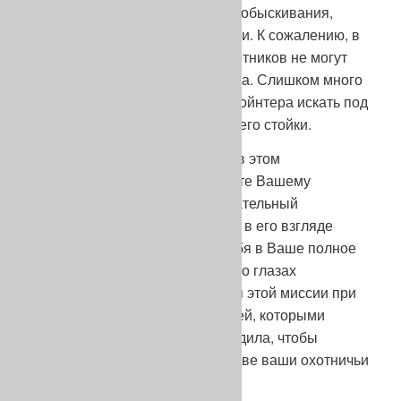
инициативы для полноценного обыскивания,
предоставленной ему местности. К сожалению, в
этом моменте большинство охотников не могут
найти правильного компромисса. Слишком много
охотников заставляют своего пойнтера искать под
ружьем, не доверяя твердости его стойки.
Как только Вы будете уверены в этом
первостепенном свойстве, дайте Вашему
пойнтеру раскрыть свой замечательный
охотничий талант и Вы увидите в его взгляде
удовольствие предоставить себя в Ваше полное
распоряжение. Вы увидите в его глазах
удовлетворение от выполнения этой миссии при
помощи огромных возможностей, которыми
природа его великодушно снабдила, чтобы
удовлетворить одновременно две ваши охотничьи
страсти.