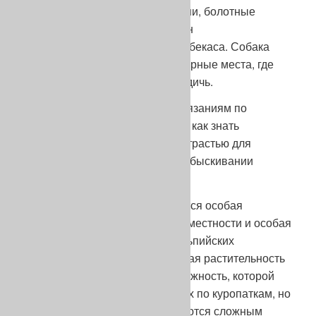
болота (чибисы, пастушки, мыши, болотные
крысы, ондатры) собака должен
сконцентрироваться на запахе бекаса. Собака
бекасятник также знает характерные места, где
следует искать свою любимую дичь.
То же самое относится и к состязаниям по
вальдшнепу, на которых важно как знать
местность, так как и обладать страстью для
преодоление сложностей при обыскивании
труднопроходимых участков.
На состязаниях в горах требуется особая
способность адаптироваться к местности и особая
манеру ее обыскивания. На альпийских
состязаниях по тетереву высокая растительность
добавляет дополнительную сложность, которой
нет на пиренейских состязаниях по куропаткам, но
горные испытания всегда остаются сложным