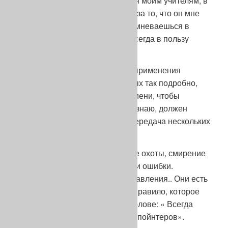
особенности Жан Пьеру Буину за то, что он мне
внушил это правило: « Если сомневаешься в
произошедшем, то сомнения всегда в пользу
собаки».
Я, конечно, не осветил вопрос применения
пойнтера на охоте и состязаниях так подробно,
как вам хотелось бы: мало времени, чтобы
коснуться всех аспектов. Я признаю, должен
признать, что меня занимала передача нескольких
посланий.
В мире состязаний, как и в мире охоты, смирение
позволяет нам признавать наши ошибки.
Судейские ошибки, ошибки управления.. Они есть
у каждого из нас, но есть одно правило, которое
мы должны всегда держать в голове: « Всегда
есть чему научиться у хороших пойнтеров».