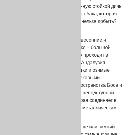
бы ведущему добыть отработанную стойкой дичь.
Еще раз, зачем нужна на охоте собака, которая
делает стойку по дичи, которую нельзя добыть?
Незачем.
И наконец, самые престижные весенние и
осенние состязания по куропатке – большой
поиск. Весенний большой поиск проходит в
различных угодьях и условиях: Андалузия –
мягкий климат, красные куропатки и озимые
волнами с разбросанными оливковыми
деревьями, затем огромные пространства Боса и
Шампани с холодным веером и неподступной
серой куропаткой, Греция, которая соединяет в
себе все эти условия, Сербия с металлическим
звоном взлета ее серых птиц.
Осенний большой поиск в Польше или зимний –
во Франции.. без сомнения – это самые лучшие