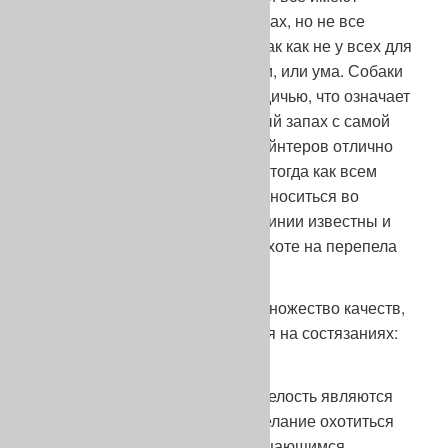
возможность воспринимать запах, но не все
способны его анализировать, так как не у всех для
этого хватает или концентрации, или ума. Собаки
должны быть познакомлены с дичью, что означает
ассоциировать воспринимаемый запах с самой
дичью. Обоняние некоторых пойнтеров отлично
адаптируется к летней сухости, тогда как всем
известно, что запах лучше переноситься во
влажном воздухе. Некоторые линии известны и
очень ценятся в Испании для охоте на перепела
на плато в Кастилии.
От собаки на охоте требуется множество качеств,
одно из которых не проверяется на состязаниях:
выносливость.
Я думаю, что страсть к дичи, смелость являются
двигателями выносливости. Желание охотиться
несколько часов под непрекращающимся