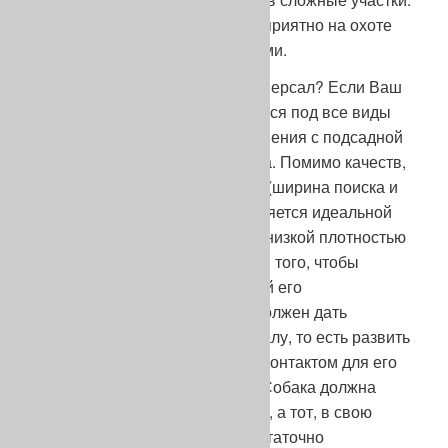
И Вы и без меня знаете, как неприятно на охоте
оставлять места необысканными.
Пойнтер – специалист или универсал? Если Ваш
пойнтер умен, то он адаптируется под все виды
охот. Только знайте, что упражнения с подсадной
птицей не улучшат его качества. Помимо качеств,
присущих островным легавым (ширина поиска и
твердость стойки), пойнтер является идеальной
собакой для поиска в местах с низкой плотностью
дичи. Вполне очевидно, что для того, чтобы
воспользоваться всей полнотой его
возможностей, пользователь должен дать
раскрыться всему его потенциалу, то есть развить
широкий поиск с достаточным контактом для его
надлежащего использования. Собака должна
быть послушна своему хозяину, а тот, в свою
очередь, должен давать ей достаточно