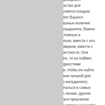
холодным дождем – ценное качество для
пользователей. Это качество является плодом
страсти, эта же страсть заставляет Вашего
пойнтера лезть в самые непролазные колючие
заросли в поисках местового вальдшнепа. Важно
ставить перед Вашим щенком сложные и
разнообразные задачи , желательно, вместе с его
матерью. Она послужит ему примером, вместе с
ней он преодолеет сложности местности. Она
покажет ему птицу и если он умен, то он поймет,
что необходимо смириться с трудностями
испытания, которое надо пройти, чтобы ее найти.
Я считаю такую методику обучения лучшей для
приучения пойнтера к работе по вальдшнепу.
Очевидно, что дичь может встречаться в самых
разнообразных биотопах – одни легкие, другие
очень тяжелые. Без такого раннего приучения
собака откажется пробираться в сложные участки.