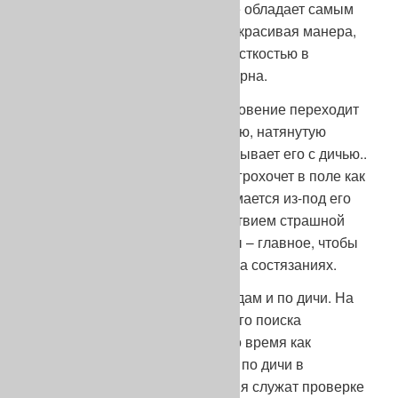
собака без породы. Пойнтер же обладает самым
красивым гардеробом – самая красивая манера,
самая специфическая, с той жесткостью в
отработке, которая ему характерна.
Его стремительный галоп в мгновение переходит
в гордую, доминирующую статую, натянутую
невидимой нитью, которая связывает его с дичью..
Это и есть пойнтер. Его стойка грохочет в поле как
ружейный выстрел, пыль вздымается из-под его
лап, окаменевших под воздействием страшной
силы. Такая типичность манеры – главное, чтобы
получить наивысшую награду на состязаниях.
Состязания различаются по видам и по дичи. На
мой взгляд, состязания большого поиска
выявляют производителей, в то время как
состязания охотничьего поиска по дичи в
естественной среде ее обитания служат проверке