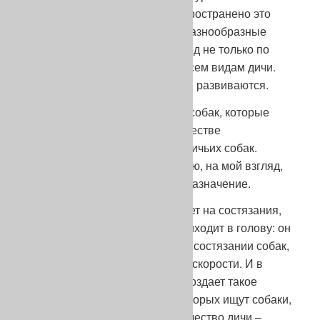
знаете насколько сегодня распространено это
явление – многочисленные и разнообразные
состязания проходят каждый год не только по
куропатке, но практически по всем видам дичи.
Охота сокращается, состязания развиваются.
Цель состязаний – поощрение собак, которые
могут быть использованы в качестве
производителей будущих охотничьих собак.
Нельзя упускать из виду главную, на мой взгляд,
цель состязаний, основное их назначение.
Когда охотник впервые попадает на состязания,
то первая мысль, какая ему приходит в голову: он
действительно присутствует на состязании собак,
но на состязании в основном в скорости. И в
самом деле, быстрота галопа создает такое
впечатление. Дистанции, на которых ищут собаки,
очень часто чрезмерны, а количество дичи –