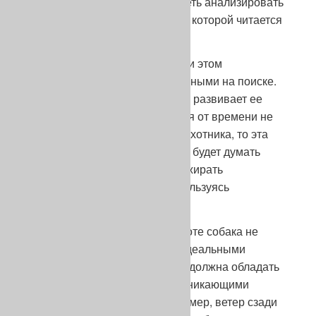
не устанавливается. Важно уметь анализировать
поведение собаки, в действиях которой читается
ее концентрация в поиске дичи.
Многие собаки бегут, будучи при этом
недостаточно сконцентрированными на поиске.
Бег собаки по полю без дичи не развивает ее
охотничий инстинкт. Если время от времени не
возбуждать в собаке инстинкт охотника, то эта
функция в ней угаснет и собака будет думать
только о том, чтобы бежать, пожирать
пространство без поиска, не пользуясь
обонянием.
В отличие от состязаний, на охоте собака не
всегда находится в угодьях с идеальными
условиями для поиска. Собака должна обладать
умом, чтобы справляться с возникающими
трудностями, такими как, например, ветер сзади