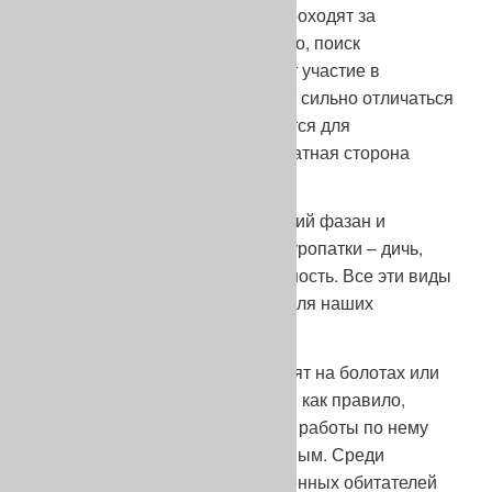
состязаний большого поиска проходят за
пределами полуострова. Однако, поиск
трайлеров, которые принимают участие в
состязаниях по перепелу, будет сильно отличаться
от того поиска, который требуется для
нахождения куропатки: это обратная сторона
медали.
Бекас, вальдшнеп, тетерев, дикий фазан и
естественно серая и красная куропатки – дичь,
имеющая каждая свою особенность. Все эти виды
являются отличными тестами для наших
пойнтеров.
Состязания по бекасам проходят на болотах или
рисовых чеках в Италии. Бекас, как правило,
сложная птица для собаки. Для работы по нему
чутье должно быть избирательным. Среди
множества запахов многочисленных обитателей