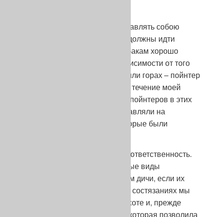
испытанием.
Эти состязания должны представлять собою
образ охоты. Ведущие и судьи должны идти
медленно, чтобы позволить собакам хорошо
обыскивать местность. Вне зависимости от того
происходит это в лесу, болоте или горах – пойнтер
приспосабливается ко всему. В течение моей
карьеры я видел потрясающих пойнтеров в этих
трех дисциплинах: всех представляли на
состязаниях их владельцы, которые были
знатоками этих охот.
На судей возлагается большая ответственность.
Зачем нужны были бы различные виды
состязаний по различным видам дичи, если их
судить в одной манере. На этих состязаниях мы
должны всегда обращаться к охоте и, прежде
всего, поощрять такую работу, которая позволила