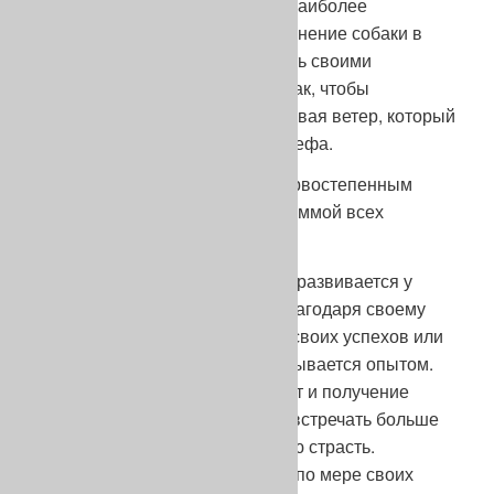
или пересеченная местность. Наиболее
показательный пример – применение собаки в
горах, где она должна управлять своими
физическими возможностями так, чтобы
распределять свои силы, учитывая ветер, который
часто дует снизу, и изгибы рельефа.
Ум, на мой взгляд, является первостепенным
качеством, которое является суммой всех
остальных.
Например, охотничий инстинкт развивается у
собаки при встрече с дичью. Благодаря своему
уму собака извлекает уроки из своих успехов или
неудач и формирует то, что называется опытом.
Запоминание характерных мест и получение
благодаря этому возможности встречать больше
дичи будет усиливать охотничью страсть.
Очевидно, что молодая собака по мере своих