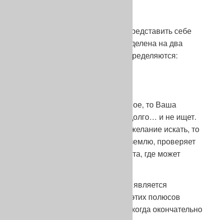
Пойнтер на охоте
По моему мнению, можно так представить себе
собаку: голова, то есть мозг, поделена на два
полюса активности, которые определяются:
– желанием бежать
– желанием искать
Если желание бежать чрезмерное, то Ваша
собака скачет быстро, далеко, долго… и не ищет.
И наоборот, если преобладает желание искать, то
она крутится вокруг Вас, нос в землю, проверяет
все запахи и обследует все места, где может
укрываться дичь.
Вы легко поймете, что идеалом является
гармоничное равновесие двух этих полюсов
активности. Это равновесие никогда окончательно