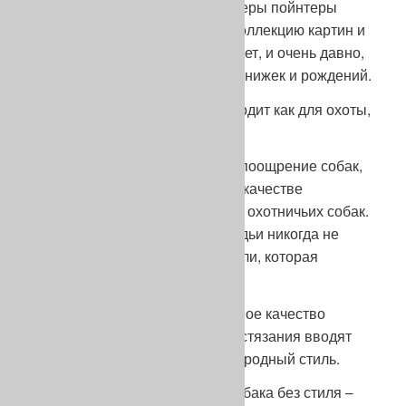
На закате моей судейской карьеры пойнтеры
подарили мне внушительную коллекцию картин и
воспоминаний. Эта порода имеет, и очень давно,
лучшее соотношение рабочих книжек и рождений.
То есть она замечательно подходит как для охоты,
так и для состязаний.
Предназначение состязаний – поощрение собак,
которые будут использованы в качестве
производителей для получения охотничьих собак.
Я уже говорил: это главное. Судьи никогда не
должны отклоняться от этой цели, которая
связана с охотой.
Но если на охоте первостепенное качество
собаки – ее эффективность, состязания вводят
дополнительный параметр – породный стиль.
Стиль – это одежда собаки.. Собака без стиля –