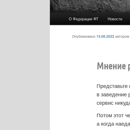
Главное
О Федерации ФТ
Новости
меню
Опубликовано
13.06.2022
автором
Мнение 
Представьте 
в заведение р
сервис никуда
Потом этот че
а когда наед