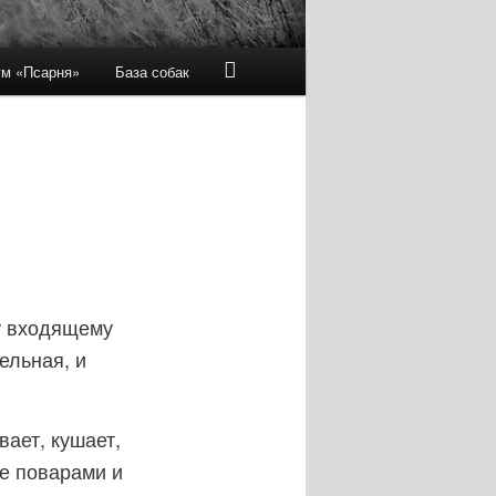
м «Псарня»
База собак
Навигация
←
Предыдущая
Следующая
→
по
записям
му входящему
ельная, и
вает, кушает,
ие поварами и