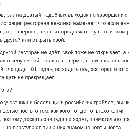
.
ов, раз на дцатый подобных выходок по завершению 
истрация ресторана вежливо намекает, что если ему
с, то, наверное, не стоит продолжать кушать в этом 
ь другой или открыть свой.
другой ресторан не идёт, свой тоже не открывает, а 
 ли в чебуречной, то ли в шаверме, то ли в шашлычн
й площади «81 года», но ходить под ресторан и отг
осещать не прекращает..
 это?
ие участники и болельщики российских трайлов, вы ч
целые посты о том, как кого-то где-то плохо кормят 
 поэтому дескать они туда не ходят, внимательно по
 – не проступают ли на них знакомые черты черта.