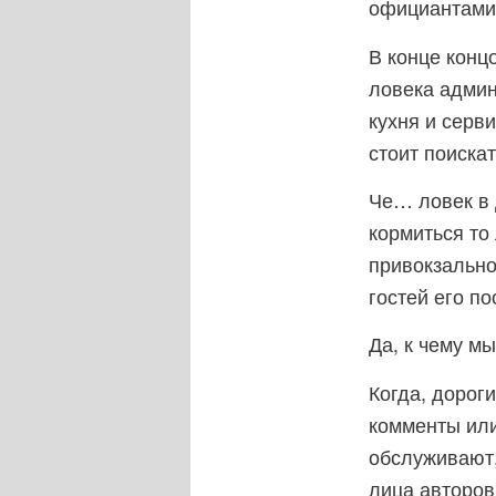
официантами
В конце конц
ловека админ
кухня и серви
стоит поискат
Че… ловек в 
кормиться то
привокзально
гостей его п
Да, к чему мы
Когда, дорог
комменты или 
обслуживают,
лица авторов