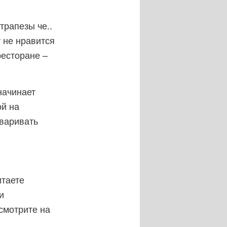
трапезы че..
 не нравится
ресторане –
начинает
ой на
оваривать
итаете
и
смотрите на