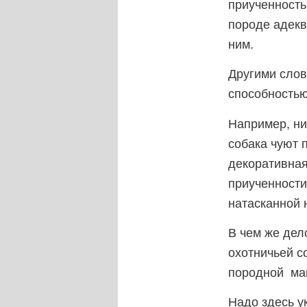
приученность
породе адекв
ним.
Другими слов
способностью
Например, ни
собака чуют 
декоративная 
приученности
натасканной 
В чем же дел
охотничьей с
породной ман
Надо здесь ук