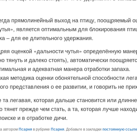
егда прямолинейный выход на птицу, поощряемый о
утья», является оптимальным для блокирования птиц
ка – для ее длительного удержания.
щряя оценкой «дальности чутья» определённую мане
но тянуть и далеко стоять), автоматически поощряетс
тимальная и адекватная манера отработки запаха.
такая методика оценки обонятельной способности лег
ого представления о ее развитии, и говорить не при
е та легавая, которая дальше становится или длинн
 тянет прежде чем стать, а та, которая лучше наход
оиске и в отработке дичи.
на автором
Псарня
в рубрике
Псарня
. Добавьте в закладки
постоянную ссылк