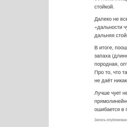
стойкой.
Далеко не вс
«дальности ч
дальняя стой
В итоге, поо
запаха (длин
породная, оп
Про то, что 
не даёт никак
Лучше чует н
прямолинейно
ошибается в п
Запись опубликова