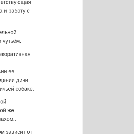
ответствующая
 и работу с
ельной
 чутьём.
декоративная
вии ее
ждении дичи
ичьей собаке.
ной
ной же
ахом..
ом зависит от