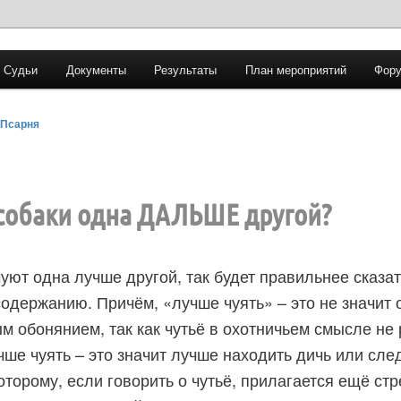
Судьи
Документы
Результаты
План мероприятий
Фору
 Трайла
Псарня
собаки одна ДАЛЬШЕ другой?
чуют одна лучше другой, так будет правильнее сказат
содержанию. Причём, «лучше чуять» – это не значит
м обонянием, так как чутьё в охотничьем смысле не
чше чуять – это значит лучше находить дичь или сл
которому, если говорить о чутьё, прилагается ещё ст