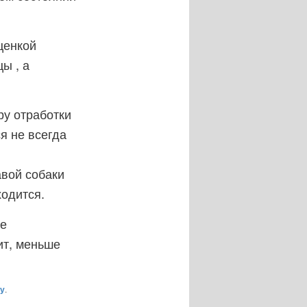
ценкой
ы , а
ру отработки
я не всегда
авой собаки
ходится.
ее
ит, меньше
у
.