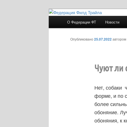
Перейти
к
Главное
О Федерации ФТ
Новости
основному
меню
Федерация Филд
содержимому
Опубликовано
25.07.2022
автором
Чуют ли 
Нет, собаки 
форме, и по 
более сильны
обоняние. Лу
обоняния, к 