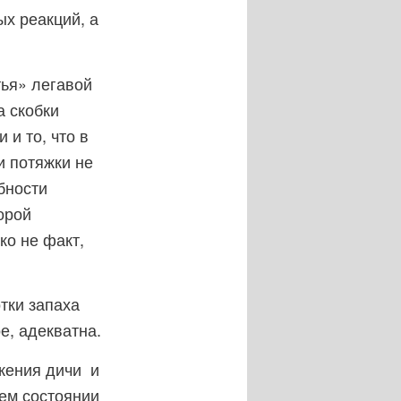
х реакций, а
тья» легавой
а скобки
и то, что в
и потяжки не
бности
орой
ко не факт,
тки запаха
е, адекватна.
ужения дичи и
шем состоянии