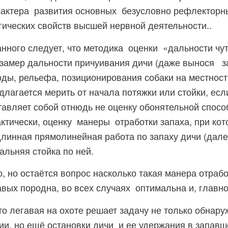
рактера развития основных безусловно рефлекторны
гических свойств высшей нервной деятельности..
нного следует, что методика оценки «дальности чу
 замер дальности причуивания дичи (даже вынося з
ды, рельефа, позиционирования собаки на местности 
длагается мерить от начала потяжки или стойки, есл
тавляет собой отнюдь не оценку обонятельной спосо
актически, оценку манеры отработки запаха, при кот
линная прямолинейная работа по запаху дичи (дале
альняя стойка по ней.
о, но остаётся вопрос насколько такая манера отрабо
авых породна, во всех случаях оптимальна и, главно
что легавая на охоте решает задачу не только обнар
ии, но ещё остановки дичи и ее удержания в запав