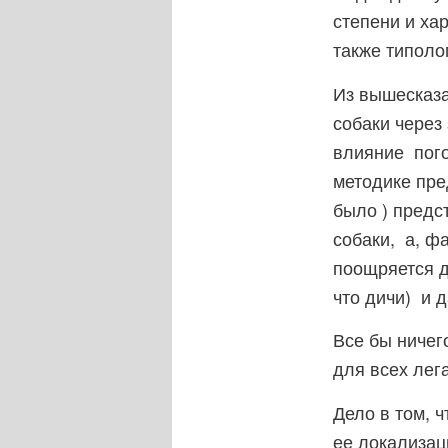
степени и ха
также типоло
Из вышесказа
собаки через
влияние пого
методике пре
было ) предс
собаки, а, ф
поощряется д
что дичи) и д
Все бы ничег
для всех лег
Дело в том, 
ее локализац