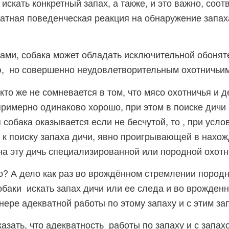
 искать конкретный запах, а также, и это важно, со
атная поведенческая реакция на обнаружение запаха
ами, собака может обладать исключительной обонят
, но совершенно неудовлетворительным охотничьим
кто же не сомневается в том, что мясо охотничья и 
примерно одинаково хорошо, при этом в поиске дичи
собака оказывается если не бесчутой, то , при усло
 к поиску запаха дичи, явно проигрывающей в нахо
на эту дичь специализированной или породной охотн
о? А дело как раз во врождённом стремлении пород
обаки искать запах дичи или ее следа и во врожден
ере адекватной работы по этому запаху и с этим зап
азать, что адекватность работы по запаху и с запах