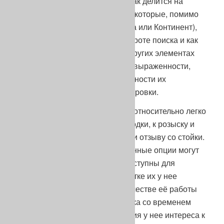
Например, группа легавых собак делится на
островных и континентальных, которые, помимо
места стандартизации (Острова или Континент),
различаются по ширине и быстроте поиска и как
следствие, имеют различия в других элементах
рабочего комплекса в части их выраженности,
укорененности, а также возможности их
модификации методами дрессировки.
Так, континентальную легавую относительно легко
приучить к броску вместо подводки, к розыску и
подаче дичи после отстрела или отзыву со стойки.
В то же время вышеперечисленные опции могут
быть недоступны или труднодоступны для
островной легавой, а при попытке их у нее
выработать – отразиться на качестве её работы
по назначению. Розыск подранка со временем
может стать причиной появления у нее интереса к