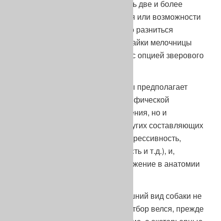
даже в одной породе могут быть две и более
популяции, чьи предназначения или возможности
применения будут существенно разниться
(например, зверовые лайки и лайки мелочницы
или континентальные легавые с опцией зверового
применения и без таковой).
Назначение охотничьей породы предполагает
формирование не только специфической
охотничьей компоненты поведения, но и
обуславливает особенности других составляющих
ее поведенческого портрета (агрессивность,
социальность, самостоятельность и т.д.), и,
конечно, оно находит свое отражение в анатомии
и морфологии.
При «народной селекции» внешний вид собаки не
играл особой роли, поскольку отбор велся, прежде