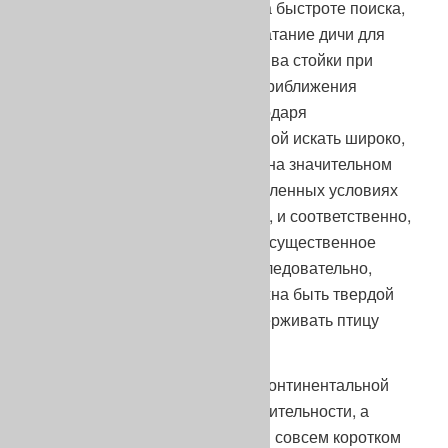
следу, что будет сказываться на быстроте поиска,
а бросок вместо подводки и хватание дичи для
подачи – явиться причиной срыва стойки при
длительном ожидании на ней приближения
охотника. Дело в том, что, благодаря
возможностям островной легавой искать широко,
стойка может быть ею сделана на значительном
удалении от охотника, в определенных условиях
(горы, лес) вне поля его зрения, и соответственно,
охотнику может потребоваться существенное
время для подхода к собаке. Следовательно,
стойка островной легавой должна быть твердой
настолько, чтобы позволить удерживать птицу
сколь угодно долго.
Сравнительно короткий поиск континентальной
легавой не требует большой длительности, а
значит и твердости, стойки. При совсем коротком