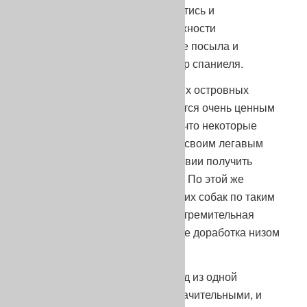
и пешем поиске ей можно обойтись и
приостановкой в пользу возможности
дорабатывать дичь низом после посыла и
вспугивать ее броском на манер спаниеля.
И напротив, для широко ищущих островных
легавых качество стойки является очень ценным
свойством, настолько ценным, что некоторые
охотники совсем не позволяют своим легавым
подводить, опасаясь впоследствии получить
проблемы с твердостью стойки. По этой же
причине они не используют своих собак по таким
видам и в таких условиях, где стремительная
подводка и даже бросок, а также доработка низом
были бы иногда желательными.
Отличия в специализации пород из одной
подгруппы могут быть также значительными, и