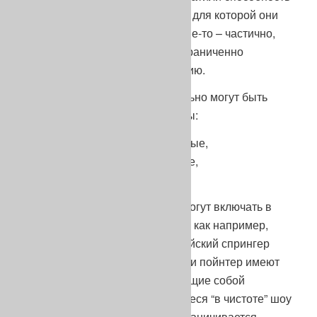
выполнять породную функцию, для которой они
изначально создавались, а какие-то – частично,
сохранив возможность быть ограниченно
использованными по назначению.
Сегодня, к охотничьим формально могут быть
причислены следующие породы:
– выставочные или декоративные,
– частично или условно рабочие,
– истинно рабочие.
Последние, помимо рабочей, могут включать в
себя декоративную популяцию, как например,
истинно рабочие породы английский спрингер
спаниель, английский сеттер или пойнтер имеют
свои шоу версии, представляющие собой
фактически отдельные, ведущиеся “в чистоте” шоу
породы, чье использование ограничивается