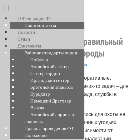
Перейти
к
основному
О Федерации ФТ
Навигация
←
Предыдущая
Следующая
→
содержимому
Наши контакты
Федерация Филд Трайла
по
Новости
записям
Судьи
Мнение редакции: Правильный
Документы
выбор охотничьей породы
Рабочие стандарты пород
Пойнтер
Опубликовано
19.01.2019
автором
Псарня
Английский сеттер
Сеттер гордон
Все породы собак, включая декоративные,
Ирландский сеттер
создавались для выполнения каких-то задач – для
Бретонский эпаньоль
охраны территории, пастьбы стада, службы в
Курцхаар
Немецкий Дратхаар
качестве модного аксессуара.
Выжла
Охотничьи породы формировались для охоты на
Английский спрингер
спаниель
определенную дичь, в определенных угодьях,
Правила проведения ФТ
определенным способом. В зависимости от
Положения
выполняемой функции или специализации