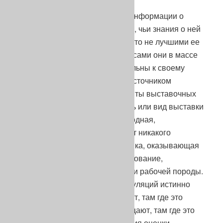
В лучшем случае, источником информации о
породе являются пользователи, чьи знания о ней
ограничены одним – двумя, часто не лучшими ее
представителями, при том, что сами они в массе
своей недостаточно требовательны к своему
полевому досугу, а в худшем, источником
информации являются резиденты выставочных
мероприятий. Причем, профиль или вид выставки
собак (охотничья, шоу, мнопородная,
всепородная и т.п.) тут не имеет никакого
значения, так как любая выставка, оказывающая
влияние на племенное использование,
способствует только деградации рабочей породы.
Поэтому-то представители популяций истинно
рабочих пород или не посещают, там где это
возможно, выставки, или посещают, там где это
необходимо, лишь для получения оценки,