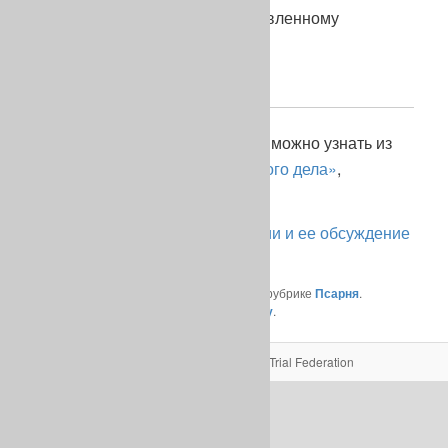
использования на охоте по заявленному
назначению.
«Псарня» (c)
* Что представляет собою тест, можно узнать из
статьи
«Мероприятие племенного дела»
,
размещенной на «Псарне».
Ссылка на оригинал публикации и ее обсуждение
в ФБ
Запись опубликована автором
Псарня
в рубрике
Псарня
.
Добавьте в закладки
постоянную ссылку
.
Федерация Филд Трайла/Field Trial Federation