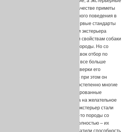
всего, на желательное поведение, а экстерьерные
особенности служили лишь в качестве приметы
возможной передачи желательного поведения в
потомках. Не секрет и то, что первые стандарты
пород были, по сути, описанием экстерьера
выдающейся по своим рабочим свойствам собаки
на момент стандартизации ее породы. Но со
временем, с появлением выставок отбор по
экстерьеру стал производиться все больше
умозрительно, без должной проверки его
функциональности, очень часто при этом он
подвергался влиянию моды. Постепенно многие
охотничьи породы или их изолированные
популяции без должного отбора на желательное
поведение и функциональный экстерьер стали
уклоняться в декорацию. Какие-то породы со
временем ушли в декорацию полностью – их
представители совершенно утратили способность