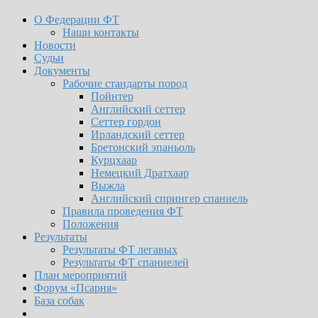
О Федерации ФТ
Наши контакты
Новости
Судьи
Документы
Рабочие стандарты пород
Пойнтер
Английский сеттер
Сеттер гордон
Ирландский сеттер
Бретонский эпаньоль
Курцхаар
Немецкий Дратхаар
Выжла
Английский спрингер спаниель
Правила проведения ФТ
Положения
Результаты
Результаты ФТ легавых
Результаты ФТ спаниелей
План мероприятий
Форум «Псарня»
База собак