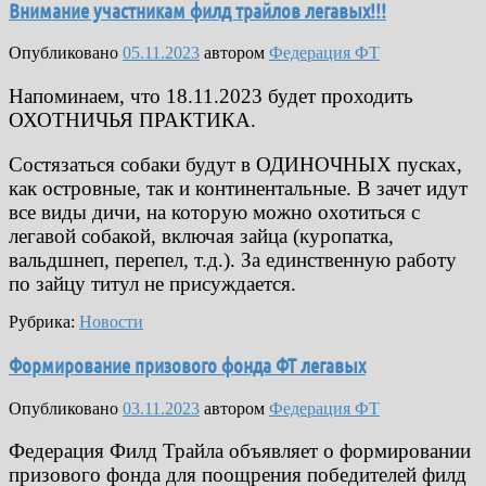
Внимание участникам филд трайлов легавых!!!
Опубликовано
05.11.2023
автором
Федерация ФТ
Напоминаем, что 18.11.2023 будет проходить
ОХОТНИЧЬЯ ПРАКТИКА.
Состязаться собаки будут в ОДИНОЧНЫХ пусках,
как островные, так и континентальные. В зачет идут
все виды дичи, на которую можно охотиться с
легавой собакой, включая зайца (куропатка,
вальдшнеп, перепел, т.д.). За единственную работу
по зайцу титул не присуждается.
Рубрика:
Новости
Формирование призового фонда ФТ легавых
Опубликовано
03.11.2023
автором
Федерация ФТ
Федерация Филд Трайла объявляет о формировании
призового фонда для поощрения победителей филд