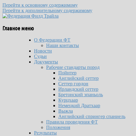
Перейти к основному содержимому
Перейти к дополнительному содержимому
Федерация Филд Трайла
Главное меню
О Федерации ФТ
Наши контакты
Новости
Судьи
Документы
Рабочие стандарты пород
Пойнтер
Английский сеттер
Сеттер гордон
Ирландский сеттер
Бретонский эпаньоль
Курцхаар
Немецкий Дратхаар
Выжла
Английский спрингер спаниель
Правила проведения ФТ
Положения
Результаты