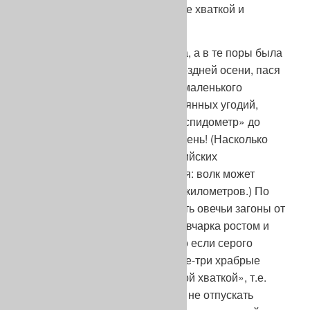
умом, пригодностью к работе, ее хваткой и
прочим».
Доля овчарки и сегодня нелегка, а в те поры была
куда как трудней. С весны до поздней осени, пася
отару и перегоняя ее с одного маленького
пастбища на другое среди засеянных угодий,
овчарка «накручивала на свой спидометр» до
двухсот километров – каждый день! (Насколько
помнится, таковы данные английских
исследователей. Для сравнения: волк может
пробежать за сутки порядка 80 километров.) По
ночам ей приходилось оберегать овечьи загоны от
хищников. Конечно, немецкая овчарка ростом и
силою много уступала волку, но если серого
разбойника атаковали сразу две-три храбрые
собаки, умевшие драться «одной хваткой», т.е.
сразу вцепляться в горло и уже не отпускать