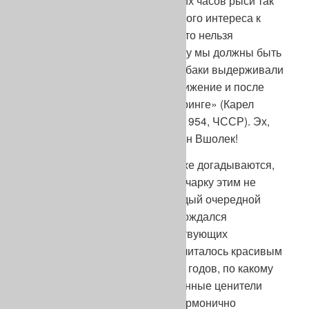
собак, которые после нескольких часов рыси так
устают, что не проявляют никакого интереса к
дальнейшей работе. Конечно, это нельзя
проверить на выставке и потому мы должны быть
очень требовательны, чтобы собаки выдерживали
такое короткое двухчасовое движение и после
были свежими в выставочном ринге» (Карел
Вшолек, «Немецкая овчарка», 1954, ЧССР). Эх,
сейчас бы мне ваши заботы, пан Вшолек!
Думаю, уважаемые читатели уже догадываются,
что атаки моды на немецкую овчарку этим не
прекратились? Да-да, увы, каждый очередной
виток развития породы сопровождался
очередным «взбрыком» эстетствующих
разведенцев. Что, например, считалось красивым
и «модным» на рубеже 60–70-х годов, по какому
поводу тогда били тревогу истинные ценители
породы? Модной оказалась «гармонично