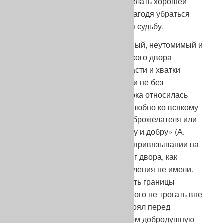
противника, как и полагается делать хорошей
овчарке, то волку лучше было загодя убраться
подобру-поздорову, не искушая судьбу.
«Как неподкупный, бесхитростный, неутомимый и
неумолимый сторож крестьянского двора
славилась овчарка также. Ее пасти и хватки
боялся каждый чужой человек, и не без
основания, ибо немецкая овчарка относилась
всегда недоверчиво и недружелюбно ко всякому
чужому, в нем она видела недоброжелателя или
врага своему хозяину, его двору и добру» (А.
Шмидт, там же). Добавлю: ни о привязывании на
цепь, ни о глухих заборах вокруг двора, как
правило, в деревне и представления не имели.
Овчарка сама должна была знать границы
охраняемых ею владений и никого не трогать вне
их. Как видно, крестьянин не стоял перед
дилеммой: выбирать ли слишком добродушную