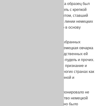
задачу они решили блестяще. За образец был
взят волкообразный серый кобель с крепкой
психикой и буйным темпераментом, ставший
основателем первой заводской линии немецких
овчарок. Его же описание легло в основу
стандарта.
С закреплением в поголовье выбранных
стандартом статей сложения, немецкая овчарка
окончательно отложилась от родственных ей
пород, таких как ховаварт, шаф-пудель и прочих.
Вскоре порода обрела широкое признание и
быстро распространилась во многих странах как
наиболее подходящая для военной и
полицейской службы.
Любителям собак в те поры импонировало не
внешнее, но внутреннее богатство немецкой
овчарки, сущность которой можно было