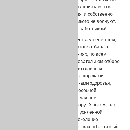
то иных специфических внешних признаков не
является самоцелью разведения, и собственно
экстерьерные качества собак никого не волнуют.
Лишь бы собака была хорошим работником!
Жесткий отбор по рабочим качествам ценен тем,
что с его помощью в конечном итоге отбирают
собак хороших во всех отношениях, по всем
параметрам. То есть, при пользовательном отборе
спонтанно ведется селекция и по главным
экстерьерным формам. Собака с пороками
сложения, равно как с недостатками здоровья,
психики, ума, оказывается неспособной
выполнять тяжелую работу, что для нее
равнозначно смертному приговору. А потомство
лучших, подвергаясь все более усиленной
эксплуатации, из поколения в поколение
совершенствуется в своих качествах. «Так тяжкий