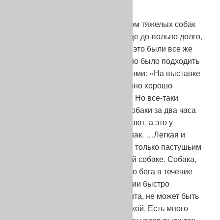
поворотливость».
Хотя тип приземистых и слишком тяжелых собак
превалировал в разведении еще до-вольно долго,
вызывая подобные нарекания, это были все же
овчарки, к оценке которых можно было подходить
с такими, например, требованиями: «На выставке
у нас нет возможности достаточно хорошо
оценить выносливость овчарки. Но все-таки
можем видеть, что некоторые собаки за два часа
движения рысью на солнце устают, а это у
немецкой овчарки плохой признак. …Легкая и
свободная рысь …требуется не только пастушьим
собакам, но и каждой служебной собаке. Собака,
которая не выдерживает легкого бега в течение
всего дня, а после не в состоянии быстро
задержать убегающего фигуранта, не может быть
действительно служебной собакой. Есть много