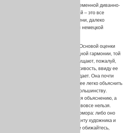
40-х, «гиенами» 60–70-х и современной диванно-
выставочной «овальной» элитой – это все
отражения вкусов своего времени, далеко
отстоящие от истинной красоты немецкой
овчарки.
Думаю, стоит сказать и другое. Основой оценки
красоты служит чувство природной гармонии, той
гармонии, флюиды которой ощущают, пожалуй,
все, но видят ее немногие. Красивость, ввиду ее
доступности, так часто и побеждает. Она почти
обречена на победу, поскольку ее легко объяснить
и привить ее понятия другим, большинству.
Гармония же с трудом поддается объяснению, а
научить чувствовать, видеть ее вовсе нельзя.
Чувство гармонии как чувство юмора: либо оно
есть, либо нет. Оно сродни таланту художника и
встречается немногим чаще. Не обижайтесь,