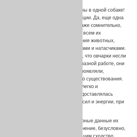
И все эти качества были собраны в одной собаке!
Просто триумф народной селекции. Да, еще одна
немаловажная деталь: очень даже сомнительно,
чтобы пастухи и крестьяне, при всем их
понимании природного поведения животных,
были хорошими дрессировщиками и натасчиками.
То есть, хочу сказать: мало того, что овчарки несли
в крови способности к разнообразной работе, они
их самостоятельно и активно проявляли,
сообразуясь с условиями своего существования.
И потому включались в работу легко и
естественно, как только им предоставлялась
какая-то сфера приложения их сил и энергии, при
самом минимальном обучении.
Заботили ли крестьян экстерьерные данные их
собак? Нисколько. Какое-то значение, безусловно,
придавалось приметам, выдающим сходство