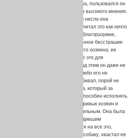
необходима как дворовая собака, пользовался он
ею вовсю и был о ней далеко не высокого мнения.
До последнего дня своей жизни несла она
тяжелую работу, а крестьянин считал это как нечто
«само собою понятное»; ее же благоразумие,
самопожертвование, мужественное бесстрашие
при защите собственности своего хозяина, ее
непревзойденная чуткость – все это для
крестьянина была «ничто», и над этим он даже не
задумывался. Собаку, почему-либо его не
удовлетворяющую, он просто убивал, порой не
щадя даже своего старого друга, который за
дряхлостью своей уже не был способен исполнять
тех тяжелых работ, к которым привык хозяин и
исполнение коих считал обязательным. Она была
вещью, инструментом, производившим
определенную работу. Несмотря на все это,
крестьянин все же любил свою собаку, хвастал ее