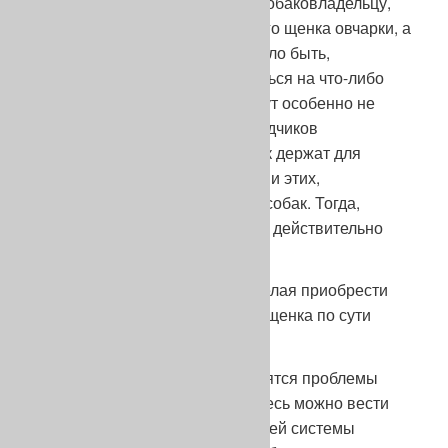
прямо объяснит удрученному собаковладельцу,
что раз он покупал не абы какого щенка овчарки, а
от выставочных родителей, стало быть,
выставочную собаку, то надеяться на что-либо
хорошее по части поведения тут особенно не
приходится, что многие из заводчиков
выставочных немецких овчарок держат для
охраны себя (семьи, квартиры) и этих,
«якобыовчарок», совсем иных собак. Тогда,
может, дойдет до него, в чем он действительно
просчитался.
А просчитался он вот в чем. Желая приобрести
овчарку своей мечты, он купил щенка по сути
другой породы.
За таким частным случаем видятся проблемы
совершенно иного порядка. Здесь можно вести
речь о порочности существующей системы