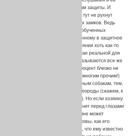
начинают дрессировать приемам защиты. И
можно почесть за счастье, если тут не рухнут
последние бастионы воздушных замков. Ведь
девять из десяти этих овчарок, обученных
«работе» по фигуранту, облаченному в защитное
снаряжение, вообще не в состоянии хоть как-то
защитить своего хозяина в случае реальной для
него опасности. А из тех, что оказываются все же
способными на это, такой же процент близко не
стоит по своим защитным (да и многим прочим!)
качествам к настоящим служебным собакам, тем,
что олицетворяют собой идеал породы (скажем, к
тем же карацупинским индусам). Но если хозяину
не с кем сравнить свою собаку, нет перед глазами
достойного примера, то он вполне может
поверить, будто все овчарки таковы, как его
собственная, и тогда сочтет все, что ему известно