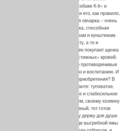
Цивиле, еще на «полицейской собаке К-9» и
прочих им подобных. В сознании его, как правило,
есть ясный стереотип: немецкая овчарка – очень
умная, смелая, преданная собака, способная
прямо-таки к невероятным трюкам и кунштюкам.
И вот, лелея в груди благую мечту, а то и
честолюбивые помыслы, человек покупает щенка
самых-пресамых голубых «престижных» кровей.
Старается соблюсти все, порою противоречивые
рекомендации по его кормлению и воспитанию. И
что в итоге вырастает из этого приобретения? В
самом распространенном варианте: туповатое,
трусоватое, продажное, ленивое и слабосильное
существо, ничего, кроме проблем, своему хозяину
не доставляющее. Разочарованный, тот готов
махнуть рукой: дескать, я собаку держу для души.
Можно подумать, что душа вроде выгребной ямы
– предназначена для всякого рода отбросов, и