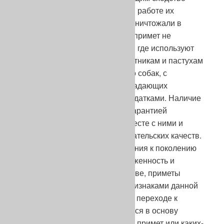
щенков с особенно хорошими в работе их
предками. На этом основании уничтожали в
первую очередь щенков, таких примет не
имеющих. Так поступают везде, где используют
местных собак для работы: охотникам и пастухам
желательно выращивать только собак, с
наибольшей вероятностью обладающих
подходящими врожденными задатками. Наличие
примет служит определенной гарантией
унаследования потомством вместе с ними и
вполне определенных пользовательских качеств.
С течением времени, от поколения к поколению
приобретая все большую выраженность и
увеличиваясь в своем количестве, приметы
становятся отличительными признаками данной
популяции, породы собак и при переходе к
культурному разведению ложатся в основу
стандарта. Но до этого наличие примет или каких-