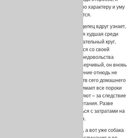
человеку безразлично, с какой по характеру и уму
собакой он каждый день общается.
Но на первой же выставке владелец вдруг узнает,
что его овчарка далеко не самая худшая среди
себе подобных. И ему, как спасательный круг,
бросают мысль: если он займется со своей
собакой дрессурою, то все его недовольства
вскоре развеются, как дым. Доверчивый, он вновь
окрылен надеждой на исправление отнюдь не
благородных внутренних свойств сего домашнего
животного, с готовностью принимает все пороки
его характера – как ему объясняют – за следствие
своих ошибок в процессе воспитания. Разве
можно в такой ситуации считаться с затратами на
дрессировку? Он и не считается.
Рано ли, поздно, худо ли, бедно, а вот уже собака
обучена выполнять команды послушания и ее