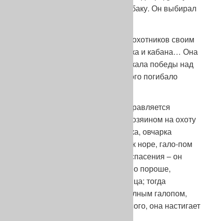
или чрезмерно агрессивную собаку. Он выбирал
умную.
«Славилась она также и среди охотников своим
изумительным чутьем на барсука и кабана… Она
так ловка, что никогда не допускала победы над
собою кабана, от клыков которого погибало
немало гончих…
В лунную октябрьскую ночь отправляется
немецкая овчарка с пастухом-хозяином на охоту
на барсука… Охотясь на барсука, овчарка
отрезает ему путь отступления к норе, гало-пом
мчится по его следу, и нет ему спасения – он
погиб. Сплошь и рядом, бегая по пороше,
немецкая овчарка откроет и зайца; тогда
наступает для нее радость – полным галопом,
предупреждая все хитрости косого, она настигает
его» (А. Шмидт, там же).