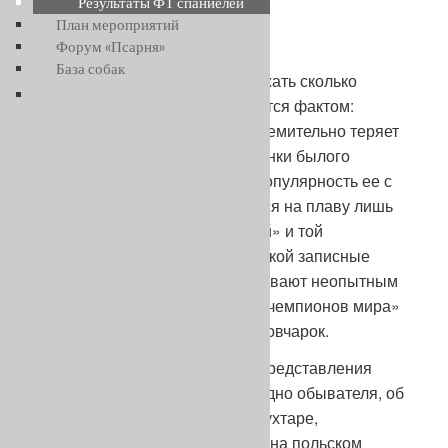
Результаты ФТ спаниелей
План мероприятий
Введение
Форум «Псарня»
База собак
Лгуны и фанатики могут возражать сколько
угодно, но упрямый факт остается фактом:
немецкая овчарка в России стремительно теряет
остатки, а лучше сказать – останки былого
авторитета рабочей породы. Популярность ее с
великим трудом поддерживается на плаву лишь
«преданиями старины глубокой» и той
беззастенчивой наглостью, с какой записные
дельцы от собаководства всучивают неопытным
людям всевозможных «внуков чемпионов мира»
под видом истинных немецких овчарок.
Ну скажите, на чем основаны представления
рядового гражданина, если угодно обывателя, об
этой породе? На киногероях Мухтаре,
Джульбарсе, если кто помнит – на польском