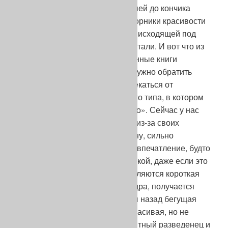
спадающая линия верха» от ушей до кончика
хвоста, которую неуемные поборники красивости
старались привести к прямой, нисходящей под
углом чуть ли не в 40° к горизонтали. И вот что из
этого вышло: «Ведущий племенные книги
Кремхельмер подчеркивает: «Нужно обратить
внимание на то, чтобы не отвлекаться от
нормально сложенного рабочего типа, в котором
нет ничего ни «много», ни «мало». Сейчас у нас
есть целый ряд собак, которые из-за своих
коротких задних ног имеют спину, сильно
опущенную вниз, и производят впечатление, будто
обладают высокой длинной холкой, даже если это
не так. Когда же к этому прибавляются короткая
спина и сильно склоненные бедра, получается
гиеновидная сильно скошенная назад бегущая
машина, для глаз, возможно, красивая, но не
работоспособная…» Такой опытный разведенец и