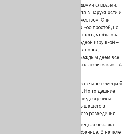
«охарактеризовать всего лишь двумя слова-ми:
простота и прилежание. Простота в наружности и
прилежание как основное ее качество». Они
прекраснодушно надеялись, что «ее простой, не
декоративный вид охранит ее от того, чтобы она
сделалась скоропреходящей модной игрушкой –
участь многих модных кра-сивых пород,
прилежание же обеспечит ей с каждым днем все
возрастающий круг поклонников и любителей». (А.
Шмидт. Там же).
Прилежание на самом деле обеспечило немецкой
овчарке бешеную популярность. Но тогдашние
любители породы определенно недооценили
разрушительную силу моды и дышащего в
затылок последней коммерческого разведения.
Первые «выкрутасы» моды немецкая овчарка
претерпела еще при жизни Штефаница. В начале