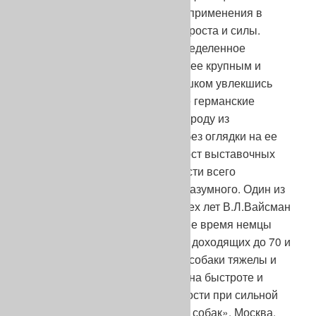
века породе для успешного ее применения в
служебных целях недоставало роста и силы.
Естественно, на выставках определенное
предпочтение оказывалось более крупным и
массивным особям. И вот, слишком увлекшись
впечатляющими габаритами, те германские
любители, что разводили эту породу из
соображений конъюнктурных, без оглядки на ее
работопригодность, выгнали рост выставочных
лидеров, а затем и большей части всего
поголовья далеко за пределы разумного. Один из
ведущих советских кинологов тех лет В.Л.Вайсман
писал об этом так: «В настоящее время немцы
культивируют крупных овчарок, доходящих до 70 и
более сантиметров. Подобные собаки тяжелы и
не выносливы, что отражается на быстроте и
успешности работы, в особенности при сильной
жаре» («Стандарты служебных собак», Москва,