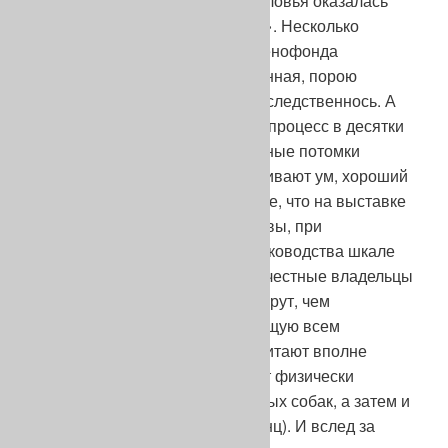
породненной на такую «звезду». Несколько
подобных «реверансов» и из генофонда
вытесняется действительно ценная, порою
определяющая суть породы наследственнось. А
инбридирование ускоряет этот процесс в десятки
раз. В первую очередь несчастные потомки
выставочных чемпионов утрачивают ум, хороший
характер, здоровье и все прочее, что на выставке
оценить толком никак нельзя. Увы, при
укоренившейся в системе собаководства шкале
ценностей, «даже щепетильно честные владельцы
питомников, которые скорее умрут, чем
используют собаку, не отвечающую всем
необходимым требованиям, считают вполне
этичным получать потомство от физически
красивых, но умственно отсталых собак, а затем и
продавать эти щенят» (К. Лоренц). И вслед за