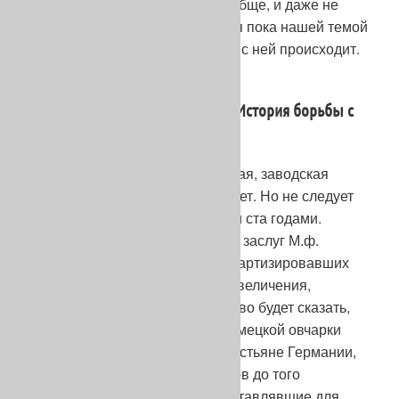
культурного собаководства вообще, и даже не
только об этом. Но ограничимся пока нашей темой
– немецкой овчаркой и тем, что с ней происходит.
ЧАСТЬ I
Немецкая овчарка в Германии. История борьбы с
модой
Немецкая овчарка как культурная, заводская
порода существует менее ста лет. Но не следует
ограничивать ее историю этими ста годами.
Ничуть не умаляя выдающихся заслуг М.ф.
Штефаница и А. Мейера, стандартизировавших
эту породу в 1899 г. и, без преувеличения,
открывших ее миру, справедливо будет сказать,
что истинными создателями немецкой овчарки
были безвестные пастухи и крестьяне Германии,
на протяжении нескольких веков до того
отбиравшие, а стало быть, и оставлявшие для