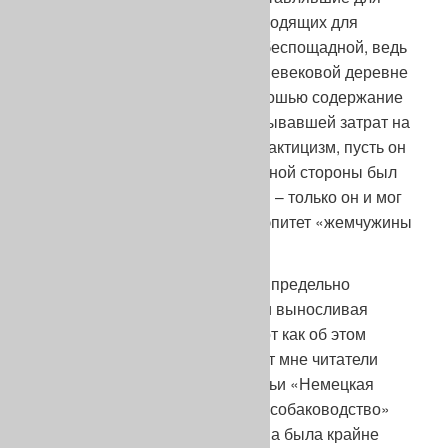
разведения, только самых подходящих для
работы собак. Селекция была беспощадной, ведь
трудные условия жизни в средневековой деревне
делали непозволительной роскошью содержание
собаки-нахлебницы, не оправдывавшей затрат на
ее кормление. Крестьянский практицизм, пусть он
сегодня кажется жестоким, с одной стороны был
вынужденной мерой, а с другой – только он и мог
создать породу, заслужившую эпитет «жемчужины
среди других пород».
Сельскому жителю нужна была предельно
неприхотливая, жизнестойкая и выносливая
собака – «на все руки дока». Вот как об этом
писал Август Шмидт (да простят мне читатели
обильное цитирование его статьи «Немецкая
овчарка» из журнала «Кровное собаководство»
№4 за 1926 г.): «Крестьянину она была крайне