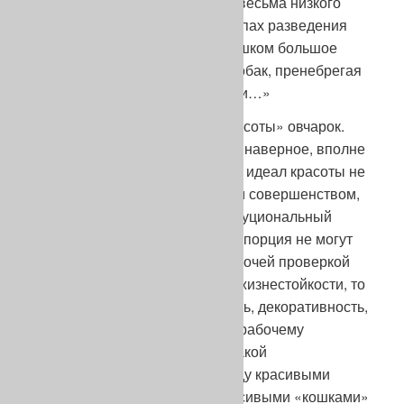
Лоренцом, я «придерживаюсь весьма низкого
мнения о современных принципах разведения
собак, принципах, которые слишком большое
значение придают «красоте» собак, пренебрегая
их умственными способностями…»
Кстати, насчет «физической красоты» овчарок.
Приведенных выше примеров, наверное, вполне
достаточно, чтобы понять: если идеал красоты не
определяется функциональным совершенством,
если экстерьерный или конституциональный
признак, стать, тип, размер, пропорция не могут
быть оправданы серьезной рабочей проверкой
или не отвечают требованиям жизнестойкости, то
это уже не красота, а красивость, декоративность,
вкусовщина, только вредящая рабочему
назначению породы. И нет никакой
принципиальной разницы между красивыми
«гигантами» 20-х гг. и тоже красивыми «кошками»