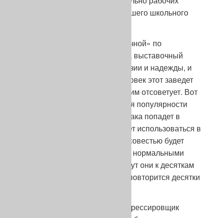
из кино и книжек про действительно рабочих
собак, баснями для детей младшего школьного
возраста. Жаль, если поверит.
Коли не окажется собака «отличной» по
экстерьеру и минует ее хозяина выставочный
угар, то до конца растают иллюзии и надежды, и
вряд ли когда-нибудь опять человек этот заведет
себе овчарку. Да и друзьям своим отсоветует. Вот
вам, кстати, траектория падения популярности
породы! Но еще хуже, если собака попадет в
разряд «перспективных», станет использоваться в
разведении, а хозяин с чистой совестью будет
плодить ее потомков, считая их нормальными
немецкими овчарками. И попадут они к десяткам
людей, и все описанное выше повторится десятки
раз.
Но может статься, инструктор-дрессировщик