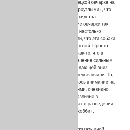
эстетические требования к немецкой овчарке на
чем-то между «гиенами» и «остроуглыми», что
дает теперь немцам пищу для ехидства:
«Разводимые в Англии немецкие овчарки так
резко убывают в крупе и имеют настолько
«заугленные» задние конечности, что эти собаки
наступают как зайцы – всей плюсной. Просто
английские заводчики увидели как-то, что в
Германии придают большое значение сильным
углам задних конечностей и спадающей вниз
линии спины и мигом все это преувеличили. То,
что немцами при этом обращалось внимание на
рысачий корпус овчарки, было ими, очевидно,
упущено» (Р. Северин, ФРГ «Различие в
английском и немецком подходах в разведении
бультерьеров», журнал «Ваше хобби»,
Белоруссия, №4, 1993).
– Как бы там ни было, – может сказать иной