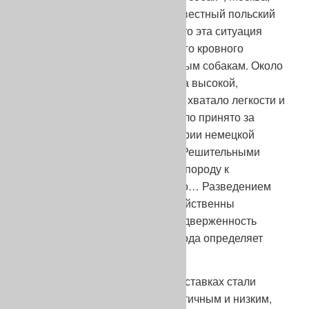
1930). Мариан Шиманкевич, известный польский
овчарист, в 1966 году считал, что эта ситуация
«сложилась в результате тесного кровного
разведения и симпатии к крупным собакам. Около
1925 года порода в целом стала высокой,
квадратной и неуклюжей, ей не хватало легкости и
плавности движений, как то было принято за
идеал Штефаницем» («Из истории немецкой
овчарки, журнал «Пес», ПНР). Решительными
действиями Штефаниц вернул породу к
первоначальному стандарту, но… Разведением
занимаются люди, а людям свойственны
слабости, одна из которых – подверженность
увлечениям, моде. К тому же мода определяет
спрос.
В конце тридцатых годов на выставках стали
уделять особое внимание пластичным и низким,