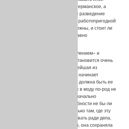
читатель, – но ведь всякий раз германское, а
вслед за ним, наверное, и наше разведение
возвращаются на круги своя «к работопригодной
овчарке». Болезни роста неизбежны, и стоит ли
шум поднимать, если они все равно
преодолеваются?
Не так-то все просто с «преодолением» и
«возвращением». «Проблема становится очень
серьезной, когда мода, эта глупейшая из
глупейших особ женского пола, начинает
диктовать бедной собаке, какой должна быть ее
внешность; и из всех вошедших в моду по-род не
найдется ни единой, чьи первоначально
прекрасные психические способности не бы-ли
бы в результате погублены. Только там, где эту
породу продолжали культивировать ради дела,
без реверансов в сторону моды, она сохраняла