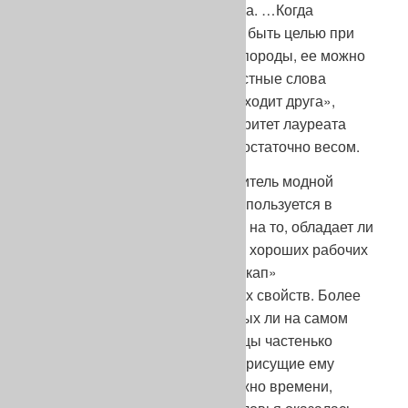
свои первозданные достоинства. …Когда
практическая польза перестает быть целью при
«модернизации» какой-нибудь породы, ее можно
считать обреченной». Эти известные слова
Конрада Лоренца («Человек находит друга»,
Москва, «Мир», 1971), чей авторитет лауреата
Нобелевской премии, думаю, достаточно весом.
Зло заключается в том, что носитель модной
экстравагантной «оболочки» используется в
разведении без особой оглядки на то, обладает ли
он всем необходимым набором хороших рабочих
качеств и не несет ли он «гандикап»
нежелательных наследственных свойств. Более
того, ради его модных (но ценных ли на самом
деле?) преимуществ, разведенцы частенько
готовы даже закрыть глаза на присущие ему
явные недостатки. Немного нужно времени,
чтобы значительная часть поголовья оказалась