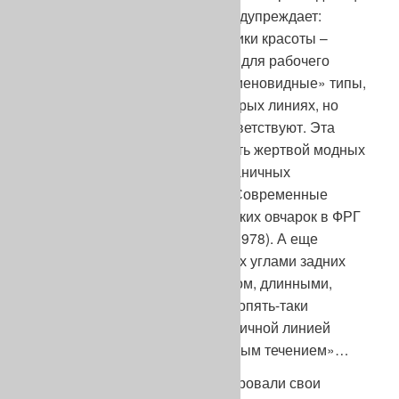
знаток экстерьера как Ханн предупреждает:
«Многие собаководцы – фанатики красоты –
перешли границы, допустимые для рабочего
телосложения. Так возникли «гиеновидные» типы,
которые наблюдаются в некоторых линиях, но
племенному стандарту не соответствуют. Эта
рабочая порода не должна пасть жертвой модных
настроений или странных заграничных
увлечений» (Юрий Унгерман «Современные
тенденции в разведении немецких овчарок в ФРГ
и ГДР», журнал «Пес», ЧССР, 1978). А еще
увлекались сильными до острых углами задних
конечностей, чепрачным окрасом, длинными,
лежащими на земле хвостами, опять-таки
чрезмерным рос-том и «гармоничной линией
верха», но теперь уже с «плавным течением»…
Англичане вроде бы стабилизировали свои