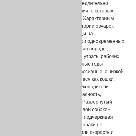
«стильным» движениям. Незамедлительно
последовали модные извращения, о которых
читаем у Шиманкевича далее: «Характерным
моментом современной нам истории овчарок
являются попытки влияния моды на
формирование типа овчарки, при одновременных
стараниях теоретиков разведения породы,
направленных на недопущение утраты рабочих
качеств. Например, в предвоенные годы
появляются собаки слишком массивные, с низкой
грудной клеткой, передвигающиеся как кошки.
Выглядели они эффектно, но руководители
разведения вовремя поняли опасность,
кроющуюся в этом отклонении. Развернутый
лозунг «возвращения к образцовой собаке»
ликвидировал тенденции моды, подчеркивая
факт, что слишком массивные собаки не
способны к легкому бегу, утратили скорость и