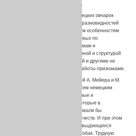
млат, дробя стекло, кует булат».
К концу XIX века поголовье немецких овчарок
представляло собой несколько разновидностей
собак, близких по анатомическим особенностям
сложения, практически одинаковых по
пользовательским характеристикам и
отличавшихся друг от друга длиной и структурой
шерсти, окрасами, формой ушей и другими не
слишком существенными для работы признаками.
Главной зоотехнической задачей А. Мейера и М.
ф. Штефаница было придать всем немецким
овчаркам тот вид, те экстерьерные и
конституциональные формы, которые в
наивысшей степени способствовали бы
проявлению лучших рабочих качеств. И при этом
нельзя было ничего потерять в выдающихся
природных способностях этих собак. Трудную