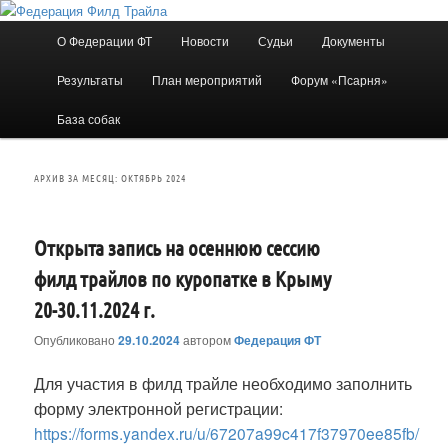
Перейти
Перейти
к
к
Главное
О Федерации ФТ
Новости
Судьи
Документы
основному
дополнительному
меню
содержимому
содержимому
Результаты
План мероприятий
Форум «Псарня»
Федерация Филд Трайла
База собак
АРХИВ ЗА МЕСЯЦ:
ОКТЯБРЬ 2024
Открыта запись на осеннюю сессию
филд трайлов по куропатке в Крыму
20-30.11.2024 г.
Опубликовано
29.10.2024
автором
Федерация ФТ
Для участия в филд трайле необходимо заполнить
форму электронной регистрации:
https://forms.yandex.ru/u/67207a99c417f37970ee85fb/